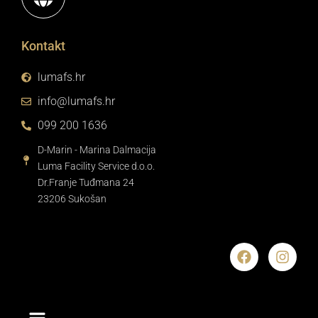
Kontakt
lumafs.hr
info@lumafs.hr
099 200 1636
D-Marin - Marina Dalmacija
Luma Facility Service d.o.o.
Dr.Franje Tuđmana 24
23206 Sukošan
F
I
a
n
c
s
e
t
b
a
o
g
o
r
k
a